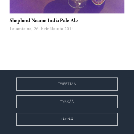
Shepherd Neame India Pale Ale
Lauantaina, 26. heinäkuuta 2014
TWEETTAA
TYKKÄÄ
TÄPPÄÄ