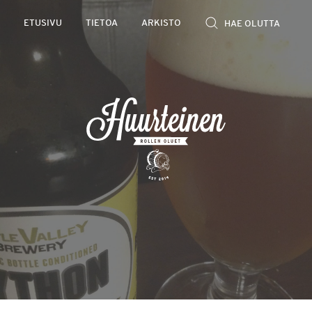
Rollen
ETUSIVU
TIETOA
ARKISTO
kevyet
olutarviot