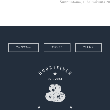
Sunnuntaina, 1. helmikuuta 2
TWEETTAA
TYKKÄÄ
TÄPPÄÄ