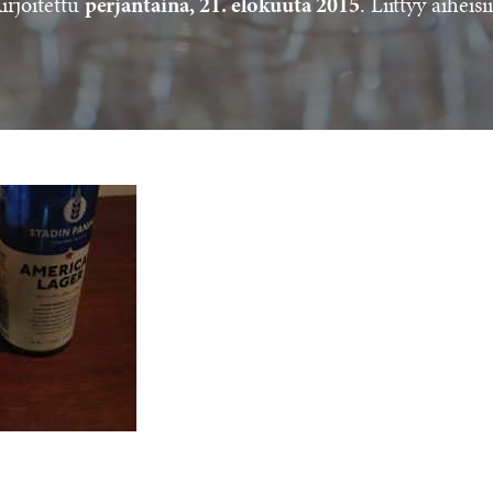
irjoitettu
. Liittyy aiheisi
perjantaina, 21. elokuuta 2015