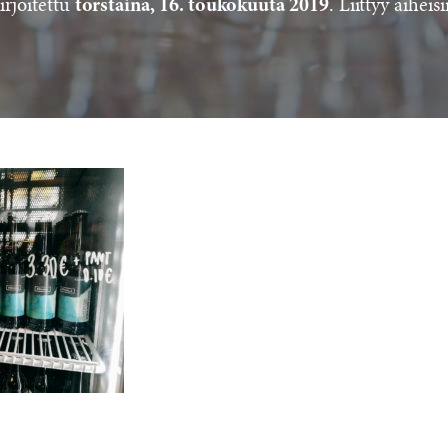
irjoitettu
. Liittyy aiheisi
torstaina, 16. toukokuuta 2019