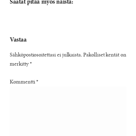
Saatat pitää myös näistä:
Vastaa
Sähköpostiosoitettasi ei julkaista.
Pakolliset kentät on
merkitty
*
Kommentti
*