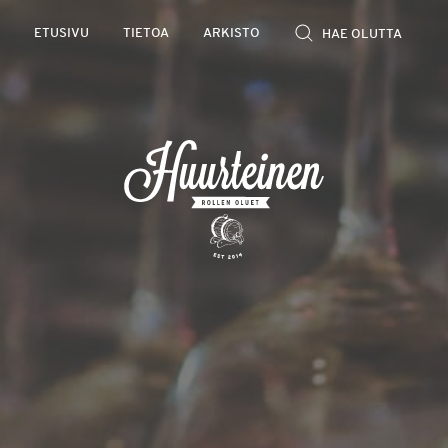
Rollen
ETUSIVU
TIETOA
ARKISTO
kevyet
olutarviot