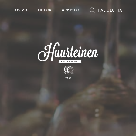
Rollen
ETUSIVU
TIETOA
ARKISTO
kevyet
olutarviot