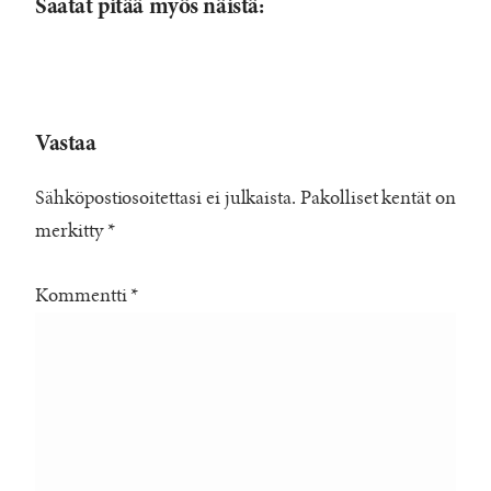
Saatat pitää myös näistä:
Vastaa
Sähköpostiosoitettasi ei julkaista.
Pakolliset kentät on
merkitty
*
Kommentti
*