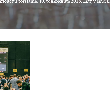
irjoitettu
. Liittyy aiheisi
torstaina, 10. toukokuuta 2018