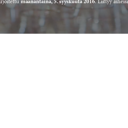
irjoitettu
. Liittyy aiheis
maanantaina, 5. syyskuuta 2016