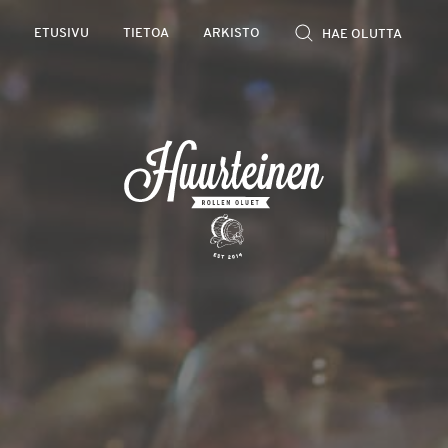
Rollen
ETUSIVU
TIETOA
ARKISTO
kevyet
olutarviot