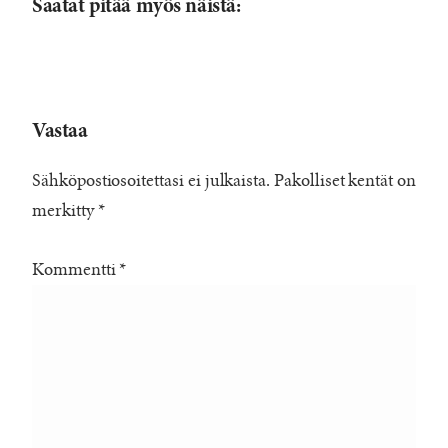
Saatat pitää myös näistä:
Vastaa
Sähköpostiosoitettasi ei julkaista.
Pakolliset kentät on
merkitty
*
Kommentti
*