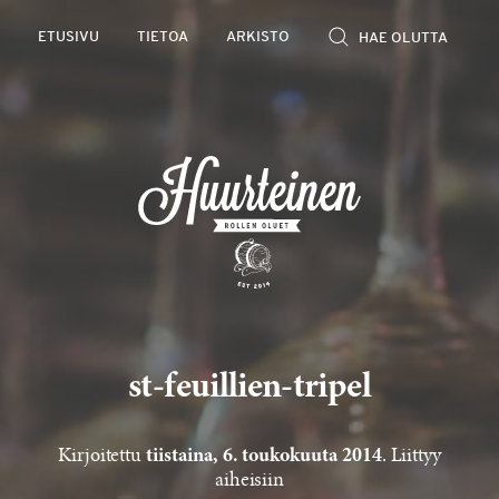
Rollen
ETUSIVU
TIETOA
ARKISTO
kevyet
olutarviot
st-feuillien-tripel
Kirjoitettu
. Liittyy
tiistaina, 6. toukokuuta 2014
aiheisiin