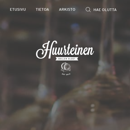
Rollen
ETUSIVU
TIETOA
ARKISTO
kevyet
olutarviot