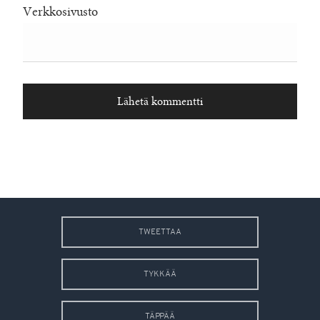
Verkkosivusto
TWEETTAA
TYKKÄÄ
TÄPPÄÄ