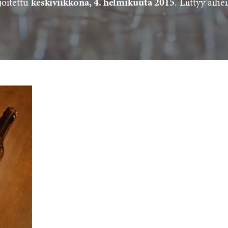
joitettu
. Liittyy aihei
keskiviikkona, 4. helmikuuta 2015