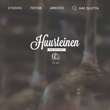
Rollen
ETUSIVU
TIETOA
ARKISTO
kevyet
olutarviot