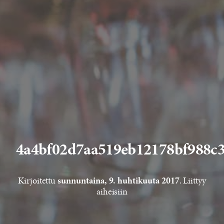
4a4bf02d7aa519eb12178bf988c
Kirjoitettu
. Liittyy
sunnuntaina, 9. huhtikuuta 2017
aiheisiin