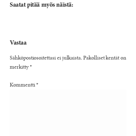
Saatat pitää myös näistä:
Vastaa
Sähköpostiosoitettasi ei julkaista.
Pakolliset kentät on
merkitty
*
Kommentti
*