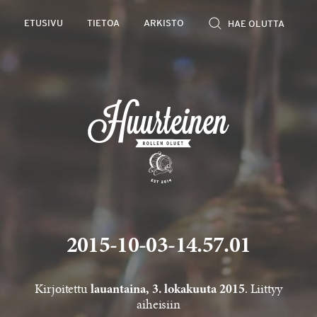
Rollen
ETUSIVU
TIETOA
ARKISTO
kevyet
olutarviot
2015-10-03-14.57.01
Kirjoitettu
. Liittyy
lauantaina, 3. lokakuuta 2015
aiheisiin