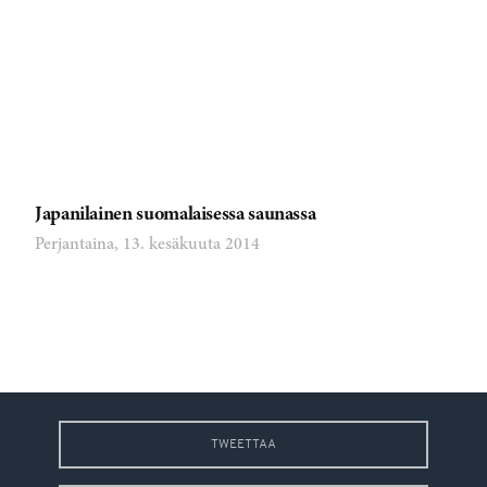
Japanilainen suomalaisessa saunassa
Perjantaina, 13. kesäkuuta 2014
TWEETTAA