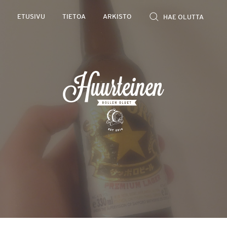
Rollen
ETUSIVU
TIETOA
ARKISTO
kevyet
olutarviot