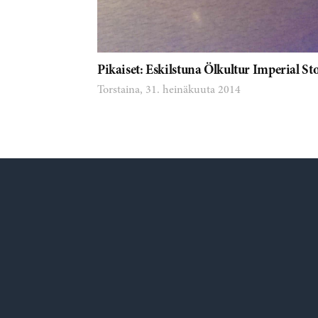
Pikaiset: Eskilstuna Ölkultur Imperial St
Torstaina, 31. heinäkuuta 2014