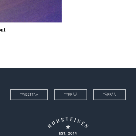
out
TWEETTAA
TYKKÄÄ
TÄPPÄÄ