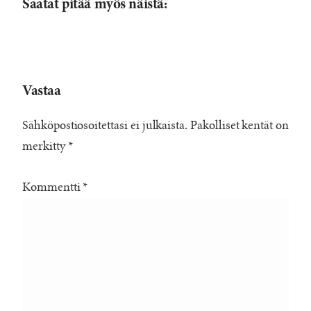
Saatat pitää myös näistä:
Vastaa
Sähköpostiosoitettasi ei julkaista.
Pakolliset kentät on
merkitty
*
Kommentti
*