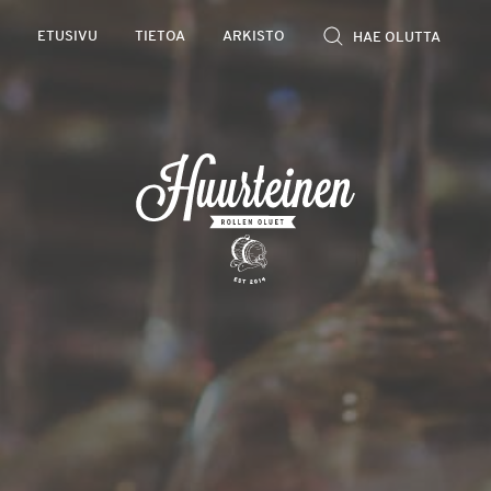
Rollen
ETUSIVU
TIETOA
ARKISTO
kevyet
olutarviot