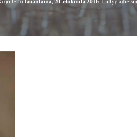
Kirjoitettu
. Liittyy aiheisii
lauantaina, 20. elokuuta 2016