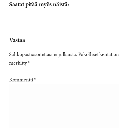
Saatat pitää myös näistä:
Vastaa
Sähköpostiosoitettasi ei julkaista.
Pakolliset kentät on
merkitty
*
Kommentti
*