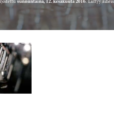
rjoitettu
. Liittyy aiheis
sunnuntaina, 12. kesäkuuta 2016