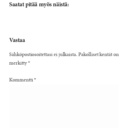
Saatat pitää myös näistä:
Vastaa
Sähköpostiosoitettasi ei julkaista.
Pakolliset kentät on
merkitty
*
Kommentti
*