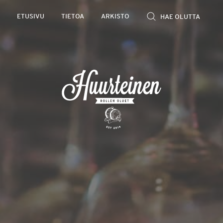
Rollen
ETUSIVU
TIETOA
ARKISTO
kevyet
olutarviot