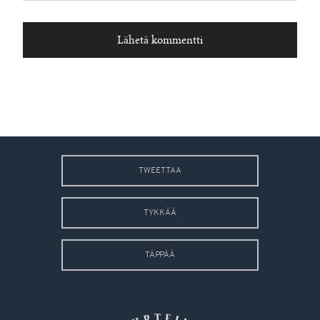
TWEETTAA
TYKKÄÄ
TÄPPÄÄ