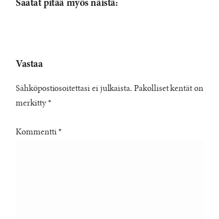
Saatat pitää myös näistä:
Vastaa
Sähköpostiosoitettasi ei julkaista.
Pakolliset kentät on
merkitty
*
Kommentti
*