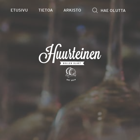
Rollen
ETUSIVU
TIETOA
ARKISTO
kevyet
olutarviot