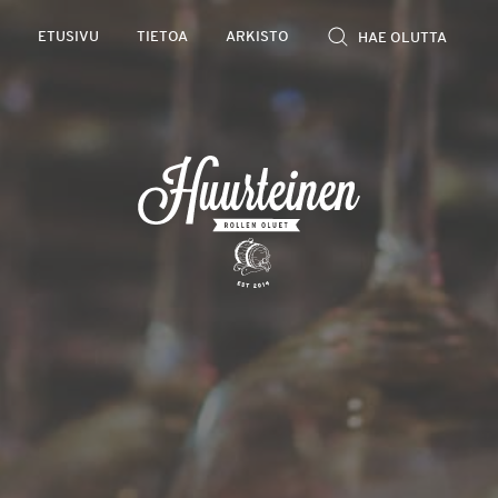
Rollen
ETUSIVU
TIETOA
ARKISTO
kevyet
olutarviot