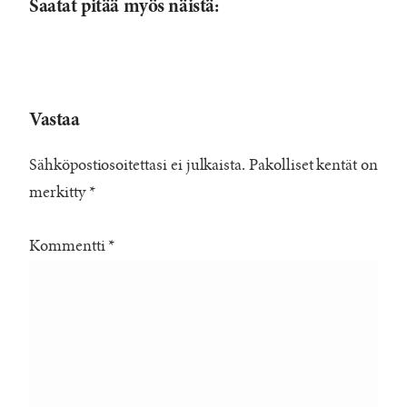
Saatat pitää myös näistä:
Vastaa
Sähköpostiosoitettasi ei julkaista.
Pakolliset kentät on
merkitty
*
Kommentti
*