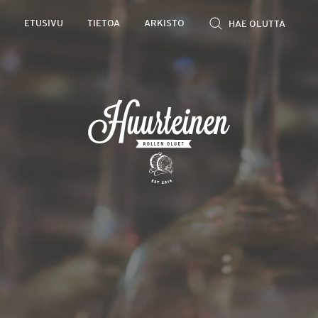
Rollen
ETUSIVU
TIETOA
ARKISTO
kevyet
olutarviot