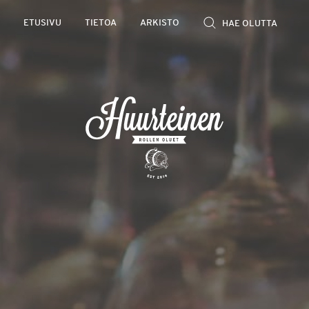
Rollen
ETUSIVU
TIETOA
ARKISTO
kevyet
olutarviot