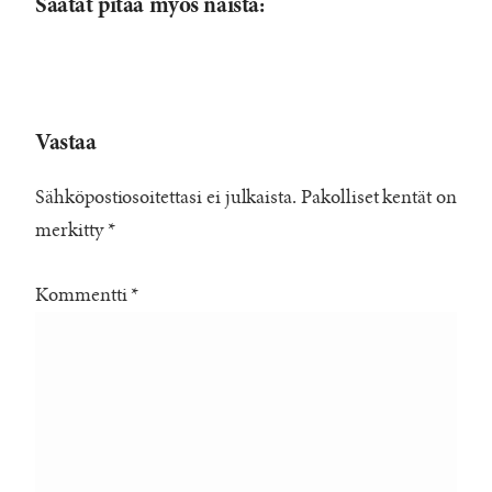
Saatat pitää myös näistä:
Vastaa
Sähköpostiosoitettasi ei julkaista.
Pakolliset kentät on
merkitty
*
Kommentti
*