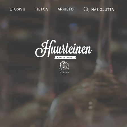
Rollen
ETUSIVU
TIETOA
ARKISTO
kevyet
olutarviot