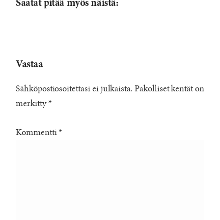
Saatat pitää myös näistä:
Vastaa
Sähköpostiosoitettasi ei julkaista.
Pakolliset kentät on
merkitty
*
Kommentti
*