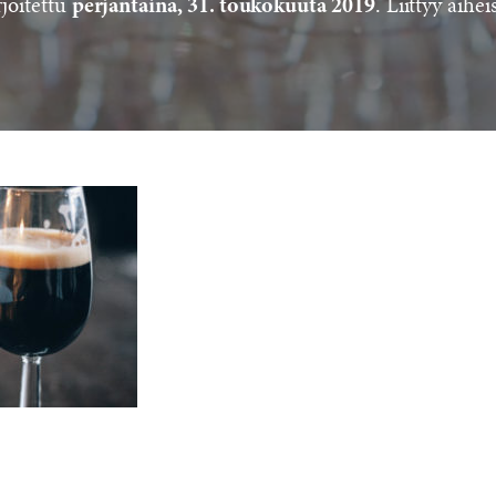
rjoitettu
. Liittyy aihei
perjantaina, 31. toukokuuta 2019