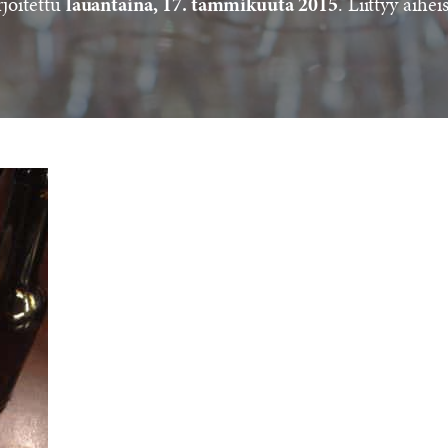
rjoitettu
. Liittyy aihei
lauantaina, 17. tammikuuta 2015