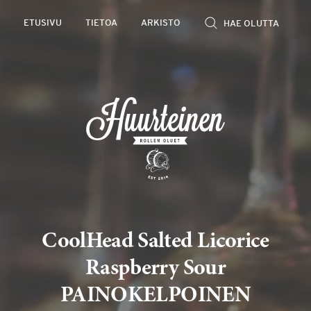
Rollen
ETUSIVU
TIETOA
ARKISTO
kevyet
olutarviot
CoolHead Salted Licorice
Raspberry Sour
PAINOKELPOINEN