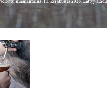
rjoitettu
. Liittyy aihei
maanantaina, 11. kesäkuuta 2018