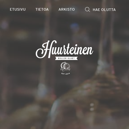
Rollen
ETUSIVU
TIETOA
ARKISTO
kevyet
olutarviot