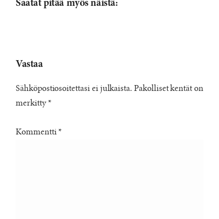
Saatat pitää myös näistä:
Vastaa
Sähköpostiosoitettasi ei julkaista.
Pakolliset kentät on
merkitty
*
Kommentti
*