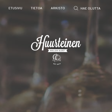
Rollen
ETUSIVU
TIETOA
ARKISTO
kevyet
olutarviot