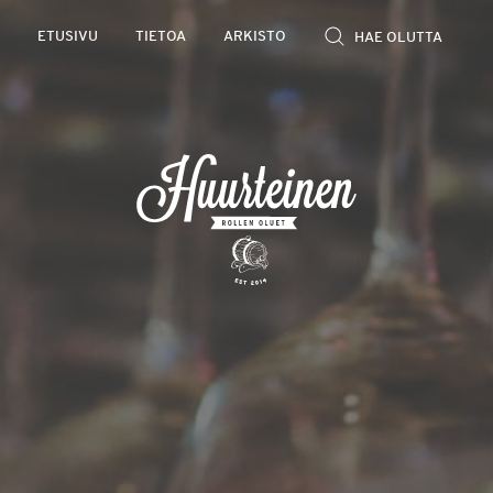
Rollen
ETUSIVU
TIETOA
ARKISTO
kevyet
olutarviot