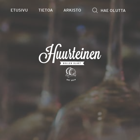
Rollen
ETUSIVU
TIETOA
ARKISTO
kevyet
olutarviot