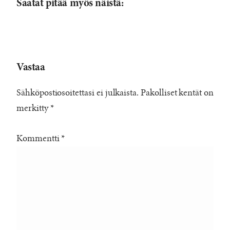
Saatat pitää myös näistä:
Vastaa
Sähköpostiosoitettasi ei julkaista.
Pakolliset kentät on
merkitty
*
Kommentti
*