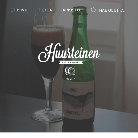
Rollen
ETUSIVU
TIETOA
ARKISTO
kevyet
olutarviot