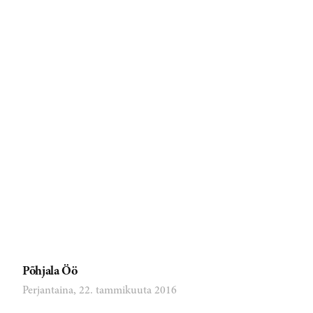
Põhjala Öö
Perjantaina, 22. tammikuuta 2016