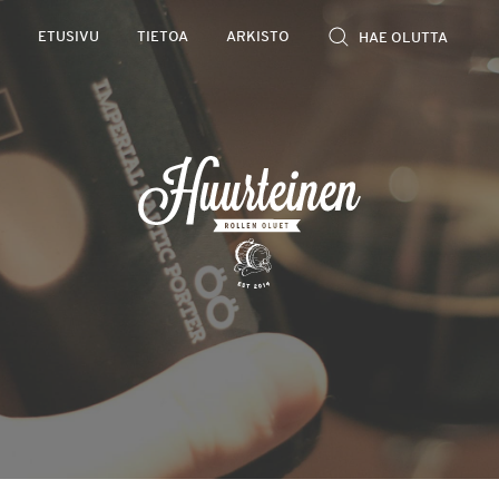
Rollen
ETUSIVU
TIETOA
ARKISTO
kevyet
olutarviot