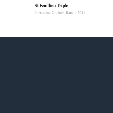
St Feuillien Triple
Torstaina, 24. huhtikuuta 2014