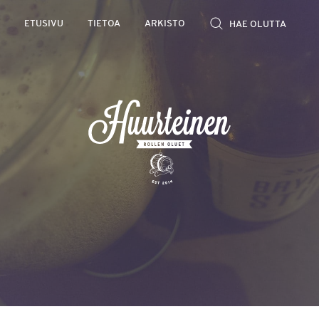
Rollen
ETUSIVU
TIETOA
ARKISTO
kevyet
olutarviot