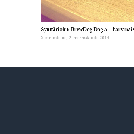
Synttäriolut: BrewDog Dog A – harvinaisu
Sunnuntaina, 2. marraskuuta 2014