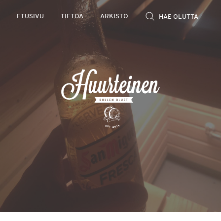
Rollen
ETUSIVU
TIETOA
ARKISTO
kevyet
olutarviot