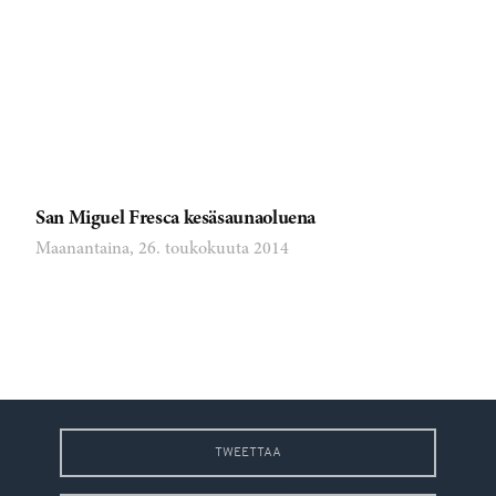
San Miguel Fresca kesäsaunaoluena
Maanantaina, 26. toukokuuta 2014
TWEETTAA