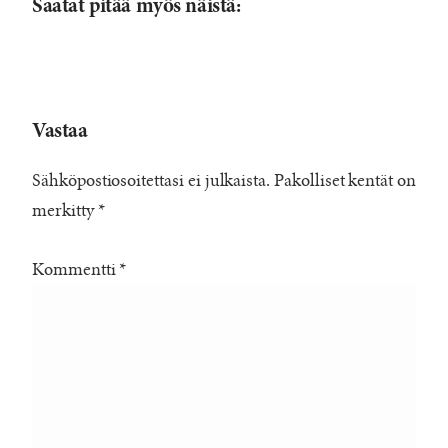
Saatat pitää myös näistä:
Vastaa
Sähköpostiosoitettasi ei julkaista.
Pakolliset kentät on
merkitty
*
Kommentti
*