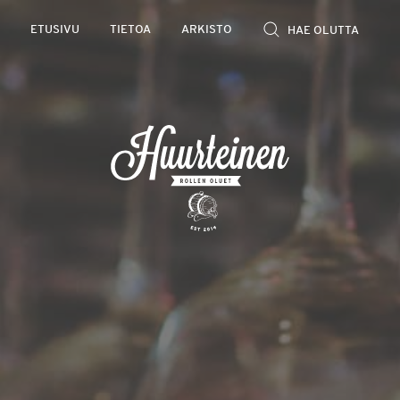
Rollen
ETUSIVU
TIETOA
ARKISTO
kevyet
olutarviot