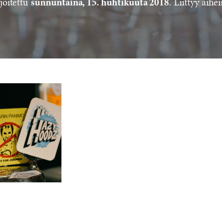
joitettu
. Liittyy aihei
sunnuntaina, 15. huhtikuuta 2018