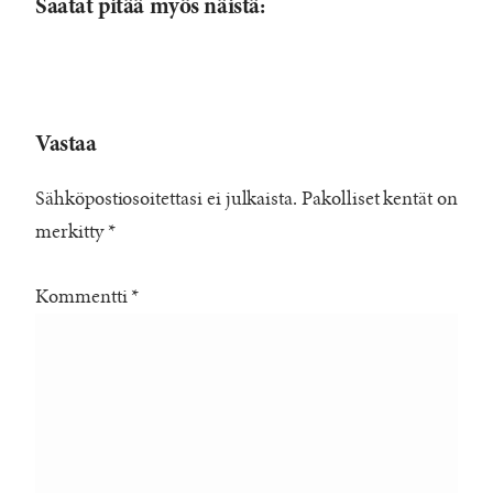
Saatat pitää myös näistä:
Vastaa
Sähköpostiosoitettasi ei julkaista.
Pakolliset kentät on
merkitty
*
Kommentti
*