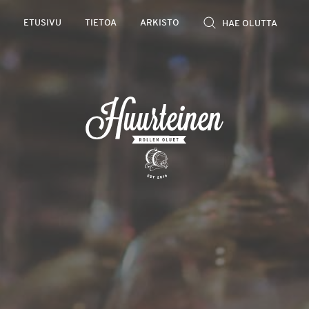
Rollen
ETUSIVU
TIETOA
ARKISTO
kevyet
olutarviot