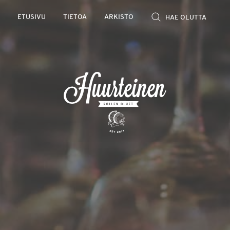
Rollen
ETUSIVU
TIETOA
ARKISTO
kevyet
olutarviot