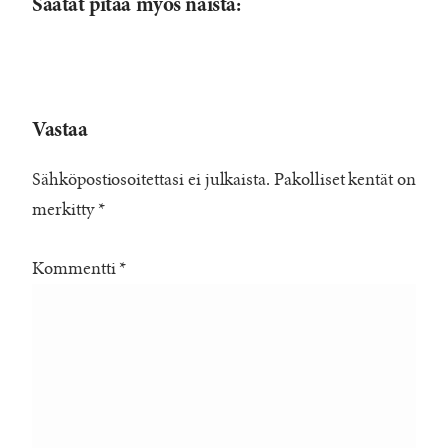
Saatat pitää myös näistä:
Vastaa
Sähköpostiosoitettasi ei julkaista.
Pakolliset kentät on
merkitty
*
Kommentti
*