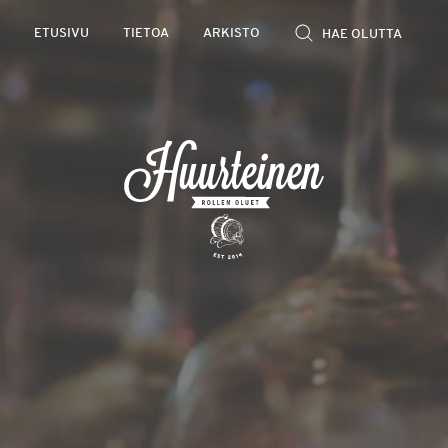
Rollen
ETUSIVU
TIETOA
ARKISTO
kevyet
olutarviot