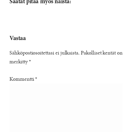
Saatat pitää myös näistä:
Vastaa
Sähköpostiosoitettasi ei julkaista.
Pakolliset kentät on
merkitty
*
Kommentti
*