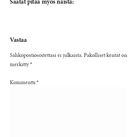
Saatat pitää myös näistä:
Vastaa
Sähköpostiosoitettasi ei julkaista.
Pakolliset kentät on
merkitty
*
Kommentti
*