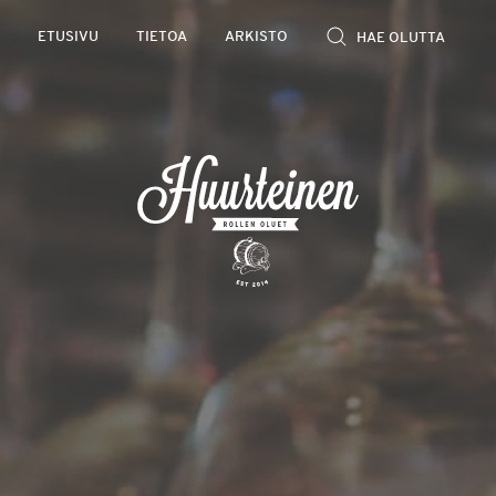
Rollen
ETUSIVU
TIETOA
ARKISTO
kevyet
olutarviot