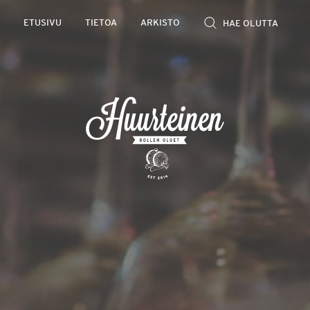
Rollen
ETUSIVU
TIETOA
ARKISTO
kevyet
olutarviot