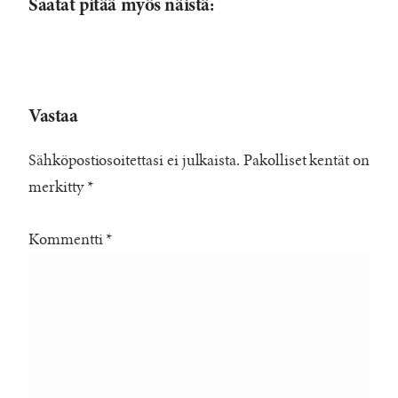
Saatat pitää myös näistä:
Vastaa
Sähköpostiosoitettasi ei julkaista.
Pakolliset kentät on
merkitty
*
Kommentti
*