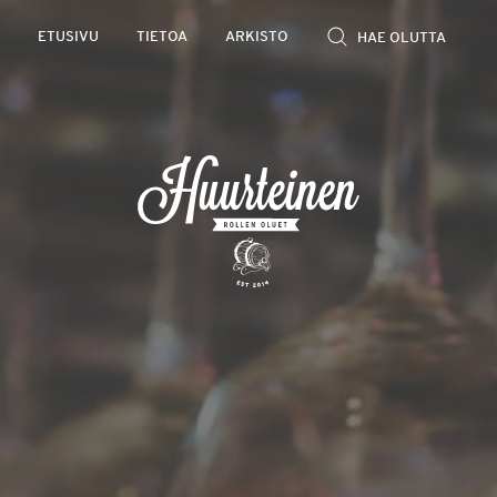
Rollen
ETUSIVU
TIETOA
ARKISTO
kevyet
olutarviot